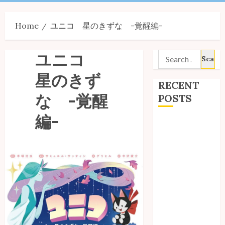
Menu
Home
ユニコ 星のきずな -覚醒編-
ユニコ
Search
for:
星のきず
RECENT
な -覚醒
POSTS
編-
Site Updates:
July 2026
Back to School
with Unico!
My Unico Fans
Poll
My Unico Fans’
Fifth
Anniversary