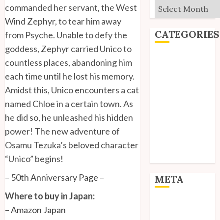
Archives
commanded her servant, the West
Wind Zephyr, to tear him away
CATEGORIES
from Psyche. Unable to defy the
goddess, Zephyr carried Unico to
Editorial
countless places, abandoning him
Goodies
each time until he lost his memory.
Interviews
Amidst this, Unico encounters a cat
Polls
named Chloe in a certain town. As
Reviews
he did so, he unleashed his hidden
Short Stories
power! The new adventure of
Site Updates
Osamu Tezuka’s beloved character
Uncategorized
Unico News
“Unico” begins!
–
50th Anniversary Page
–
META
Where to buy in Japan:
Log in
–
Amazon Japan
Entries feed