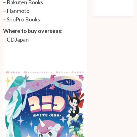
–
Rakuten Books
Comments feed
–
Hanmoto
WordPress.org
–
ShoPro Books
Where to buy overseas:
–
CDJapan