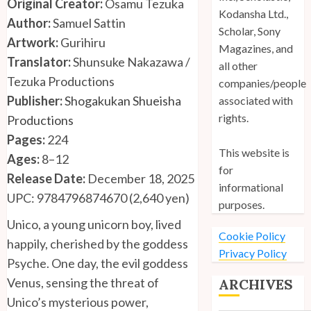
Original Creator:
Osamu Tezuka
Kodansha Ltd.,
Author:
Samuel Sattin
Scholar, Sony
Artwork:
Gurihiru
Magazines, and
Translator:
Shunsuke Nakazawa /
all other
Tezuka Productions
companies/people
Publisher:
Shogakukan Shueisha
associated with
rights.
Productions
Pages:
224
This website is
Ages:
8–12
for
Release Date:
December 18, 2025
informational
UPC: 9784796874670 (2,640 yen)
purposes.
Unico, a young unicorn boy, lived
Cookie Policy
happily, cherished by the goddess
Privacy Policy
Psyche. One day, the evil goddess
Venus, sensing the threat of
ARCHIVES
Unico’s mysterious power,