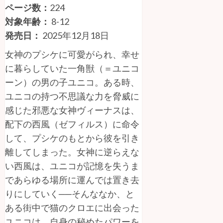
ページ数：
224
対象年齢：
8-12
発売日：
2025年12月18日
女神のプシケに可愛がられ、幸せ
に暮らしていた一角獣（＝ユニコ
ーン）の男の子ユニコ。ある時、
ユニコの持つ不思議な力を脅威に
感じた邪悪な女神ヴィーナスは、
配下の西風（ゼフィルス）に命令
して、プシケのもとから彼を引き
離してしまった。女神に逆らえな
い西風は、ユニコが記憶を失うま
であらゆる場所に運んでは置き去
りにしていく──そんななか、と
ある街中で猫のクロエに出会った
ユニコは、自身の秘めたパワーを