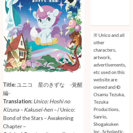
Unico: Lost
(Volume 3) is
Out!
※ Unico and all
other
characters,
artwork,
advertisements,
etc used on this
website are
Title:
ユニコ 星のきずな -覚醒
owned and ©
編-
Osamu Tezuka,
Translation:
Unico: Hoshi no
Tezuka
Kizuna – Kakusei-hen –
/ Unico:
Productions,
Sanrio,
Bond of the Stars – Awakening
Shogakuken
Chapter –
Inc., Scholastic,